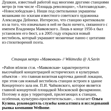
Душкин, известный работой над многими другими станциями
метро (в том числе «Площадь революции», «Автозаводская»,
«Новослободская»). Ниши под светильники украшены
мозаиками по эскизам известного советского художника
Александра Дейнеки. Интересно, что станцию критиковали
из-за того, что изначально в ней не было ничего, связанного с
именем Владимира Маяковского. Лишь в конце 1950-х был
установлен его бюст, а в 2005 году открылся новый
вестибюль, который украшают мозаичные панно с цитатами
из стихотворений поэта.
Станция метро «Маяковкая» // Wikimedia @ A.Savin
«Район вблизи ст.м. «Маяковская» характеризуется
высочайшей концентрацией исторических и культурных
объектов – это главная визитная карточка данной локации,
при этом сам южный вестибюль станции встроен в здание
Концертного зала им. П.И. Чайковского, которое является
главной концертной площадкой Московской филармонии.
Поэтому и аура у территорий, прилегающих к станции,
особенная, культурно-просветительская», - полагает
Ольга
Кузина, руководитель службы консалтинга и исследований
рынка компании Welhome
.