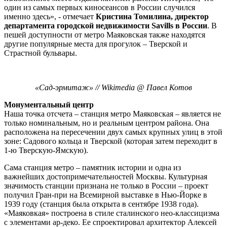
один из самых первых киносеансов в России случился
именно здесь», - отмечает
Кристина Томилина, директор
департамента городской недвижимости Savills в России
. В
пешей доступности от метро Маяковская также находятся
другие популярные места для прогулок – Тверской и
Страстной бульвары.
«Сад-эрмитаж» // Wikimedia @ Павел Котов
Монументальный центр
Наша точка отсчета – станция метро Маяковская – является не
только номинальным, но и реальным центром района. Она
расположена на пересечении двух самых крупных улиц в этой
зоне: Садового кольца и Тверской (которая затем переходит в
1-ю Тверскую-Ямскую).
Сама станция метро – памятник истории и одна из
важнейших достопримечательностей Москвы. Культурная
значимость станции признана не только в России – проект
получил Гран-при на Всемирной выставке в Нью-Йорке в
1939 году (станция была открыта в сентябре 1938 года).
«Маяковкая» построена в стиле сталинского нео-классицизма
с элементами ар-деко. Ее спроектировал архитектор Алексей