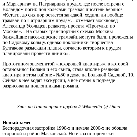
и Маргарита» на Патриарших прудах, где после встречи с
Воландом погиб под колесами трамвая писатель Берлиоз.
«Кстати, до сих пор остается загадкой, ходили ли вообще
трамваи по Патриаршим прудам, - отмечает москвовед
Александр Усольцев, редактор проекта «Прогулки по
Москве». - На старых транспортных схемах Москвы
ближайшие пассажирские трамвайные пути были проложены
по Садовому кольцу, однако поклонники творчества
Булгакова разыскали планы, согласно которым к прудам
планировали провести линию».
Прототипом знаменитой «нехорошей квартиры», в которой
остановился Воланд и его свита, стала вполне реальная
квартира в этом районе - №50 в доме на Большой Садовой, 10.
Сейчас в нее водят экскурсии, а все стены в подъезде
разрисованы поклонниками романа.
Знак на Патриарших прудах // Wikimedia @ Dima
Новый замес
Беспорядочная застройка 1990-х и начала 2000-х не обошла
стороной и район Маяковской. Но из-за исторически