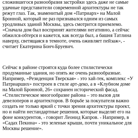
сложившегося разнообразия застройки здесь даже не самые
удачные представители современной архитектуры не так
режут глаз. Так, знаменитый дом «Патриарх» на Малой
Бронной, который не раз признавался одним из самых
уродливых зданий Москвы, здесь смотрится приемлемо.
«Сначала дом был воспринят жителями негативно, а сейчас
обжился-обтерся и кажется, как всегда был, а башня Татлина
наверху, светящаяся в темноте, очень оживляет пейзаж», -
считает Екатерина Бонч-Бруевич.
Сейчас в районе строятся куда более стилистически
продуманные здания, но опять же очень разнообразные.
Например, «Резиденция Тверская» - это хай-тек, комплекс «У
Патриарших» построен в стиле арт-деко, а в «Клубном доме
на Малой Бронной, 26» сохранен исторический фасад.
«Стилистическое многообразие района – это вызов для
девелоперов и архитекторов. В борьбе за покупателя важно
создать не только яркий с точки зрения архитектуры проект,
но и найти нестандартные решения, которые выделят его на
фоне конкурентов, - говорит Леонид Капров. - Например, в
«Садах Пекина» - это зеленые крыши, почти уникальное для
Москвы решение».