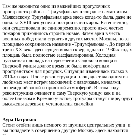
Там же находится одно из важнейших прогулочных
пространств района – Триумфальная площадь с памятником
Маяковскому. Триумфальная арка здесь когда-то была, даже не
одна: за XVIII век успели построить пять арок. Естественно,
они существовали не единовременно, просто из-за частых
пожаров приходилось строить новые. Затем арки в честь
военных побед стали строить в других местах Москвы, но за
площадью сохранилось название «Триумфальная». До первой
трети XX века здесь существовал сквер, однако в 1930-х годах
площадь была полностью заасфальтирована. Холодная,
пустынная площадь на пересечении Садового кольца и
Тверской улицы долгое время не была комфортным
пространством для прогулок. Ситуация изменилась только в
2010-х годах. После реконструкции площадь стала одним из
любимых мест встреч москвичей: с лавочками, качелями,
пешеходной зоной и приятной атмосферой. В этом году
реконструкция ожидает и саму Тверскую улицу: как и на
более близком к Кремлю участке, тротуары станут шире, будут
высажены деревья и установлены скамейки.
Аура Патриков
Стоит отойти лишь немного от шумных центральных улиц, и
вы попадаете в совершенно другую Москву. Здесь находятся