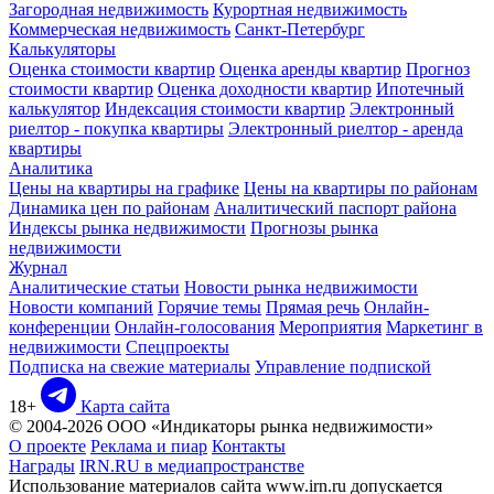
Загородная недвижимость
Курортная недвижимость
Коммерческая недвижимость
Санкт-Петербург
Калькуляторы
Оценка стоимости квартир
Оценка аренды квартир
Прогноз
стоимости квартир
Оценка доходности квартир
Ипотечный
калькулятор
Индексация стоимости квартир
Электронный
риелтор - покупка квартиры
Электронный риелтор - аренда
квартиры
Аналитика
Цены на квартиры на графике
Цены на квартиры по районам
Динамика цен по районам
Аналитический паспорт района
Индексы рынка недвижимости
Прогнозы рынка
недвижимости
Журнал
Аналитические статьи
Новости рынка недвижимости
Новости компаний
Горячие темы
Прямая речь
Онлайн-
конференции
Онлайн-голосования
Мероприятия
Маркетинг в
недвижимости
Спецпроекты
Подписка на свежие материалы
Управление подпиской
18+
Карта сайта
© 2004-2026 ООО «Индикаторы рынка недвижимости»
О проекте
Реклама и пиар
Контакты
Награды
IRN.RU в медиапространстве
Использование материалов сайта www.irn.ru допускается