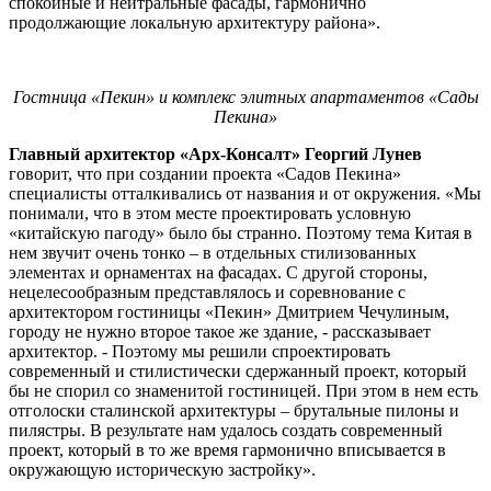
спокойные и нейтральные фасады, гармонично
продолжающие локальную архитектуру района».
Гостница «Пекин» и комплекс элитных апартаментов «Сады
Пекина»
Главный архитектор «Арх-Консалт» Георгий Лунев
говорит, что при создании проекта «Садов Пекина»
специалисты отталкивались от названия и от окружения. «Мы
понимали, что в этом месте проектировать условную
«китайскую пагоду» было бы странно. Поэтому тема Китая в
нем звучит очень тонко – в отдельных стилизованных
элементах и орнаментах на фасадах. С другой стороны,
нецелесообразным представлялось и соревнование с
архитектором гостиницы «Пекин» Дмитрием Чечулиным,
городу не нужно второе такое же здание, - рассказывает
архитектор. - Поэтому мы решили спроектировать
современный и стилистически сдержанный проект, который
бы не спорил со знаменитой гостиницей. При этом в нем есть
отголоски сталинской архитектуры – брутальные пилоны и
пилястры. В результате нам удалось создать современный
проект, который в то же время гармонично вписывается в
окружающую историческую застройку».