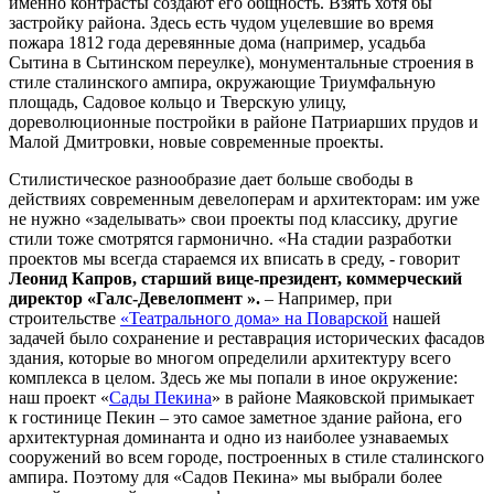
именно контрасты создают его общность. Взять хотя бы
застройку района. Здесь есть чудом уцелевшие во время
пожара 1812 года деревянные дома (например, усадьба
Сытина в Сытинском переулке), монументальные строения в
стиле сталинского ампира, окружающие Триумфальную
площадь, Садовое кольцо и Тверскую улицу,
дореволюционные постройки в районе Патриарших прудов и
Малой Дмитровки, новые современные проекты.
Стилистическое разнообразие дает больше свободы в
действиях современным девелоперам и архитекторам: им уже
не нужно «заделывать» свои проекты под классику, другие
стили тоже смотрятся гармонично. «На стадии разработки
проектов мы всегда стараемся их вписать в среду, - говорит
Леонид Капров, старший вице-президент, коммерческий
директор «
Галс-Девелопмент
».
– Например, при
строительстве
«Театрального дома» на Поварской
нашей
задачей было сохранение и реставрация исторических фасадов
здания, которые во многом определили архитектуру всего
комплекса в целом. Здесь же мы попали в иное окружение:
наш проект «
Сады Пекина
» в районе Маяковской примыкает
к гостинице Пекин – это самое заметное здание района, его
архитектурная доминанта и одно из наиболее узнаваемых
сооружений во всем городе, построенных в стиле сталинского
ампира. Поэтому для «Садов Пекина» мы выбрали более