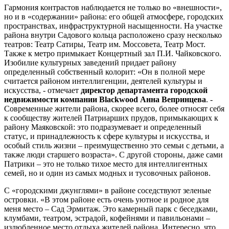
Гармония контрастов наблюдается не только во «внешности»,
но и в «содержании» района: его общей атмосфере, городских
пространствах, инфраструктурной насыщенности. На участке
района внутри Садового кольца расположено сразу несколько
театров: Театр Сатиры, Театр им. Моссовета, Театр Мост.
Также к метро примыкает Концертный зал П.И. Чайковского.
Изобилие культурных заведений придает району
определенный собственный колорит: «Он в полной мере
считается районом интеллигенции, деятелей культуры и
искусства, - отмечает
директор департамента городской
недвижимости компании Blackwood
Анна Вепринцева
. -
Современные жители района, скорее всего, более относят себя
к сообществу жителей Патриарших прудов, примыкающих к
району Маяковской: это подразумевает и определенный
статус, и принадлежность к сфере культуры и искусства, и
особый стиль жизни – преимущественно это семьи с детьми, а
также люди старшего возраста». С другой стороны, даже сами
Патрики – это не только тихое место для интеллигентных
семей, но и один из самых модных и тусовочных районов.
С «городскими джунглями» в районе соседствуют зеленые
островки. «В этом районе есть очень уютное и родное для
меня место – Сад Эрмитаж. Это камерный парк с беседками,
клумбами, театром, эстрадой, кофейнями и павильонами –
излюбленное место отдыха жителей района. Интересно, что