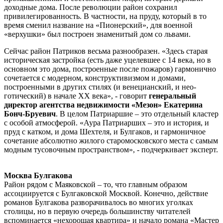
доходные дома. После революции район сохранил
привилегированность. В частности, на пруду, который в то
время сменил название на «Пионерский», для военной
«верхушки» был построен знаменитый дом со львами.
Сейчас район Патриков весьма разнообразен. «Здесь старая
историческая застройка (есть даже уцелевшее с 14 века, но в
основном это дома, построенные после пожаров) гармонично
сочетается с модерном, конструктивизмом и домами,
построенными в других стилях (и венецианский, и нео-
готический) в начале ХХ века», - говорит
генеральный
директор агентства недвижимости «Мезон» Екатерина
Бонч-Бруевич
. В целом Патриаршие – это отдельный кластер
с особой атмосферой. «Аура Патриарших – это и история, и
пруд с катком, и дома Шехтеля, и Булгаков, и гармоничное
сочетание абсолютно жилого старомосковского места с самым
модным тусовочным пространством», - подчеркивает эксперт.
Москва Булгакова
Район рядом с Маяковской – то, что главным образом
ассоциируется с Булгаковской Москвой. Конечно, действие
романов Булгакова разворачивалось во многих уголках
столицы, но в первую очередь большинству читателей
вспоминается «нехорошая квартира» и начало романа «Мастер