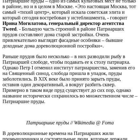
Патриаршие пруды – одно из самых культовых мест не только
в районе, но и в целом в Москве. «Это настоящая Москва, тот
самый «тихий центр», который искала советская элита и
который сегодня востребован у истеблишмента, - говорит
Ирина Могилатова, генеральный директор агентства
Tweed
. - Большую часть строений в районе Патриарших
прудов составляют дома старой застройки. Очень
привлекательно выглядят фасадные особняки – бывшие
доходные дома дореволюционной постройки».
Раньше прудов было несколько – в них разводили рыбу в
Патриаршей слободе, чтобы подавать ее к столу патриарха.
Однако Петр I отменил институт патриаршества, заменив его
на Священный синод, слобода пришла в упадок, пруды
заболотились. В XIX веке было принято зарыть пруды,
оставив один декоративный, а вокруг разбить сквер.
Примерно в таком виде пруд существует до сих пор, однако
название исторически сохранилось во множественном числе –
Патриаршие пруды.
Патриаршие пруды // Wikimedia @ Foma
В дореволюционные времена на Патриарших жили
промышленники и состоятельные люди, которые держали