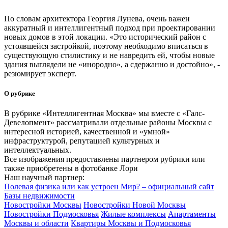
По словам архитектора Георгия Лунева, очень важен
аккуратный и интеллигентный подход при проектировании
новых домов в этой локации. «Это исторический район с
устоявшейся застройкой, поэтому необходимо вписаться в
существующую стилистику и не навредить ей, чтобы новые
здания выглядели не «инородно», а сдержанно и достойно», -
резюмирует эксперт.
О рубрике
В рубрике «Интеллигентная Москва» мы вместе с «Галс-
Девелопмент» рассматривали отдельные районы Москвы с
интересной историей, качественной и «умной»
инфраструктурой, репутацией культурных и
интеллектуальных.
Все изображения предоставлены партнером рубрики или
также приобретены в фотобанке Лори
Наш научный партнер:
Полевая физика или как устроен Мир? – официальный сайт
Базы недвижимости
Новостройки Москвы
Новостройки Новой Москвы
Новостройки Подмосковья
Жилые комплексы
Апартаменты
Москвы и области
Квартиры Москвы и Подмосковья